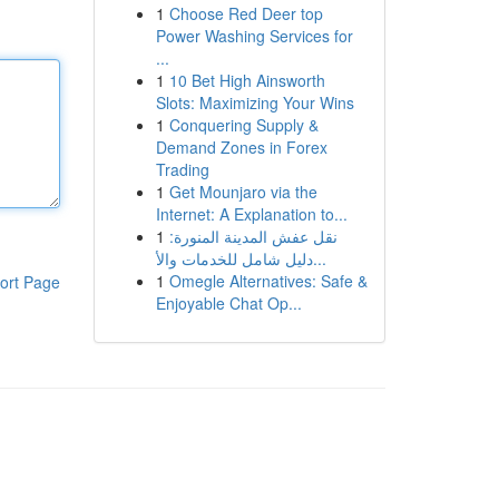
1
Choose Red Deer top
Power Washing Services for
...
1
10 Bet High Ainsworth
Slots: Maximizing Your Wins
1
Conquering Supply &
Demand Zones in Forex
Trading
1
Get Mounjaro via the
Internet: A Explanation to...
1
نقل عفش المدينة المنورة:
دليل شامل للخدمات والأ...
1
Omegle Alternatives: Safe &
ort Page
Enjoyable Chat Op...