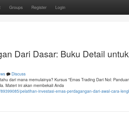
t
Groups
Register
Login
n Dari Dasar: Buku Detail untuk
ews
Discuss
 tahu dari mana memulainya? Kursus "Emas Trading Dari Nol: Pandua
da. Materi ini akan membekali Anda
om/89399085/pelatihan-investasi-emas-perdagangan-dari-awal-cara-leng