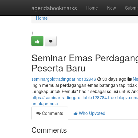
Home
agendabookmarks
Home
New
Submi
Home
1
Seminar Emas Perdaganga
Peserta Baru
seminargoldtradingdarino132946
30 days ago
N
Ingin memulai perdagangan emas batangan tapi tidak
Lengkap untuk Pemula" hadir sebagai solusi untuk An
https://seminartradingprofitable128784.free-blogz.c
untuk-pemula
Comments
Who Upvoted
Comments