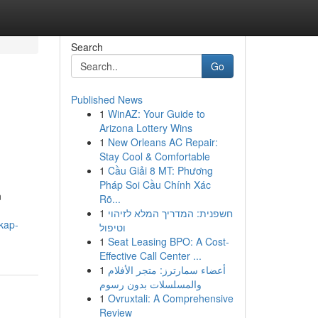
Search
Go
Published News
1
WinAZ: Your Guide to
Arizona Lottery Wins
1
New Orleans AC Repair:
Stay Cool & Comfortable
1
Cầu Giải 8 MT: Phương
Pháp Soi Cầu Chính Xác
n
Rõ...
1
חשפנית: המדריך המלא לזיהוי
kap-
וטיפול
1
Seat Leasing BPO: A Cost-
Effective Call Center ...
1
أعضاء سمارترز: متجر الأفلام
والمسلسلات بدون رسوم
1
Ovruxtali: A Comprehensive
Review