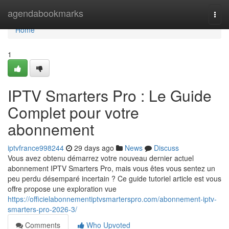
Home
agendabookmarks
Togg
navi
Home
1
IPTV Smarters Pro : Le Guide
Complet pour votre
abonnement
iptvfrance998244
29 days ago
News
Discuss
Vous avez obtenu démarrez votre nouveau dernier actuel
abonnement IPTV Smarters Pro, mais vous êtes vous sentez un
peu perdu désemparé incertain ? Ce guide tutoriel article est vous
offre propose une exploration vue
https://officielabonnementiptvsmarterspro.com/abonnement-iptv-
smarters-pro-2026-3/
Comments
Who Upvoted