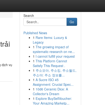
Search
Go
Published News
1
Rare Items: Luxury &
trải
Legacy
1
The growing impact of
systematic research on ne...
1
I cannot fulfill your request
1
This Platform Cannot
g dịch vụ
Satisfy This Request .
1
주소모아, 주소킹, 주소월드,
주소야: 주소 정보를...
1
A Sucre ISO 45
Assignment: Crucial Spec...
1
10d6 Ceramic Dice: A
Collector's Dream
1
Explore BuySellVoucher:
Your Amazing Marketp...