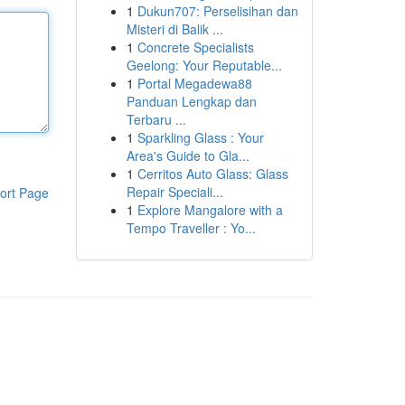
1
Dukun707: Perselisihan dan
Misteri di Balik ...
1
Concrete Specialists
Geelong: Your Reputable...
1
Portal Megadewa88
Panduan Lengkap dan
Terbaru ...
1
Sparkling Glass : Your
Area's Guide to Gla...
1
Cerritos Auto Glass: Glass
Repair Speciali...
ort Page
1
Explore Mangalore with a
Tempo Traveller : Yo...