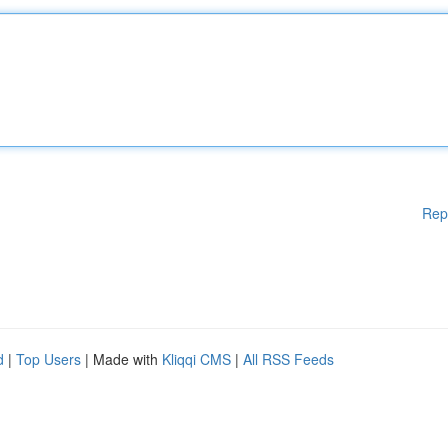
Rep
d
|
Top Users
| Made with
Kliqqi CMS
|
All RSS Feeds