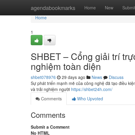
Home
agendabookmarks
Home
New
Submi
Home
1
SHBET – Cổng giải trí trực
nghiệm toàn diện
shbet078976
29 days ago
News
Discuss
Sự phát triển mạnh mẽ của công nghệ đã tạo điều kiện 
và trải nghiệm người
https://shbet24h.com/
Comments
Who Upvoted
Comments
Submit a Comment
No HTML