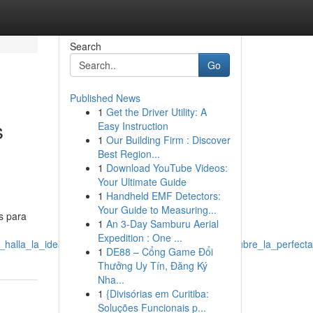
Search
Go
Published News
1
Get the Driver Utility: A
s
Easy Instruction
1
Our Building Firm : Discover
Best Region...
1
Download YouTube Videos:
Your Ultimate Guide
1
Handheld EMF Detectors:
Your Guide to Measuring...
s para
1
An 3-Day Samburu Aerial
Expedition : One ...
_halla_la_ideal_empresas_digitales_en_méxico_descubre_la_perfect
1
DE88 – Cổng Game Đổi
Thưởng Uy Tín, Đăng Ký
Nha...
1
{Divisórias em Curitiba:
Soluções Funcionais p...