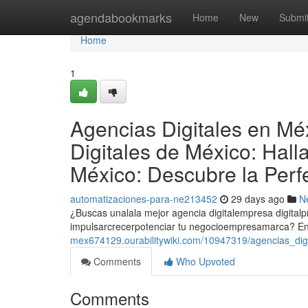
Home
agendabookmarks
Home
New
Submi
Home
1
Agencias Digitales en Mé
Digitales de México: Hall
México: Descubre la Perf
automatizaciones-para-ne213452
29 days ago
N
¿Buscas unalala mejor agencia digitalempresa digital
impulsarcrecerpotenciar tu negocioempresamarca? En
mex674129.ourabilitywiki.com/10947319/agencias_di
Comments
Who Upvoted
Comments