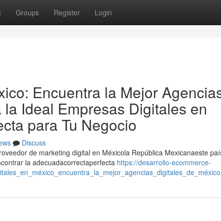
t
Groups
Register
Login
xico: Encuentra la Mejor Agencia
a la Ideal Empresas Digitales en
ecta para Tu Negocio
ews
Discuss
proveedor de marketing digital en Méxicola República Mexicanaeste paí
contrar la adecuadacorrectaperfecta
https://desarrollo-ecommerce-
gitales_en_méxico_encuentra_la_mejor_agencias_digitales_de_méxico