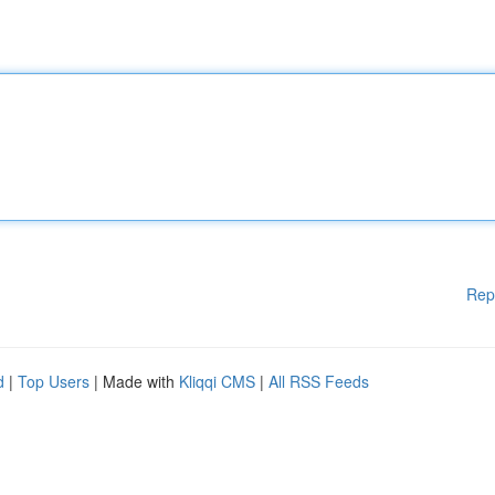
Rep
d
|
Top Users
| Made with
Kliqqi CMS
|
All RSS Feeds