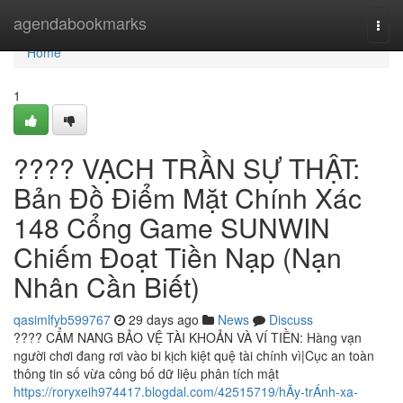
Home
agendabookmarks
Togg
navi
Home
1
???? VẠCH TRẦN SỰ THẬT:
Bản Đồ Điểm Mặt Chính Xác
148 Cổng Game SUNWIN
Chiếm Đoạt Tiền Nạp (Nạn
Nhân Cần Biết)
qasimlfyb599767
29 days ago
News
Discuss
???? CẨM NANG BẢO VỆ TÀI KHOẢN VÀ VÍ TIỀN: Hàng vạn
người chơi đang rơi vào bi kịch kiệt quệ tài chính vì|Cục an toàn
thông tin số vừa công bố dữ liệu phân tích mật
https://roryxeih974417.blogdal.com/42515719/hÃy-trÁnh-xa-