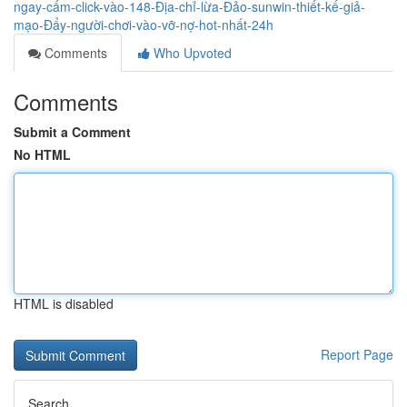
ngay-cấm-click-vào-148-Địa-chỉ-lừa-Đảo-sunwin-thiết-kế-giả-
mạo-Đẩy-người-chơi-vào-vỡ-nợ-hot-nhất-24h
Comments
Who Upvoted
Comments
Submit a Comment
No HTML
HTML is disabled
Report Page
Search