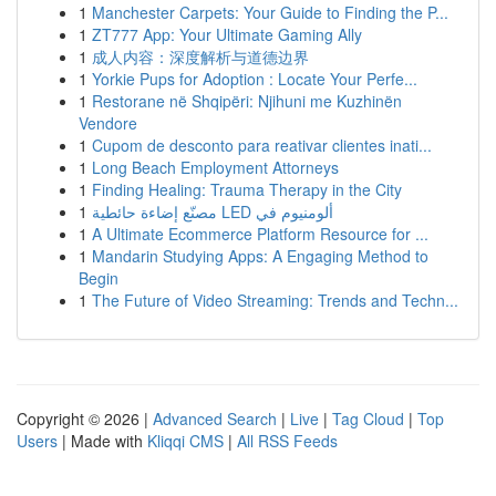
1
Manchester Carpets: Your Guide to Finding the P...
1
ZT777 App: Your Ultimate Gaming Ally
1
成人内容：深度解析与道德边界
1
Yorkie Pups for Adoption : Locate Your Perfe...
1
Restorane në Shqipëri: Njihuni me Kuzhinën
Vendore
1
Cupom de desconto para reativar clientes inati...
1
Long Beach Employment Attorneys
1
Finding Healing: Trauma Therapy in the City
1
مصنّع إضاءة حائطية LED ألومنيوم في
1
A Ultimate Ecommerce Platform Resource for ...
1
Mandarin Studying Apps: A Engaging Method to
Begin
1
The Future of Video Streaming: Trends and Techn...
Copyright © 2026 |
Advanced Search
|
Live
|
Tag Cloud
|
Top
Users
| Made with
Kliqqi CMS
|
All RSS Feeds