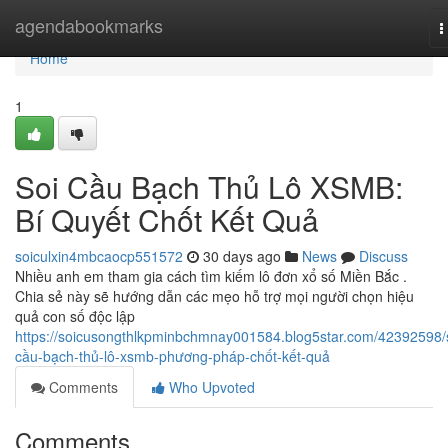
Home
agendabookmarks
T
n
Home
1
Soi Cầu Bạch Thủ Lô XSMB:
Bí Quyết Chốt Kết Quả
soiculxin4mbcaocp551572
30 days ago
News
Discuss
Nhiều anh em tham gia cách tìm kiếm lô đơn xổ số Miền Bắc .
Chia sẻ này sẽ hướng dẫn các mẹo hỗ trợ mọi người chọn hiệu
quả con số độc lập
https://soicusongthlkpminbchmnay001584.blog5star.com/42392598/
cầu-bạch-thủ-lô-xsmb-phương-pháp-chốt-kết-quả
Comments
Who Upvoted
Comments