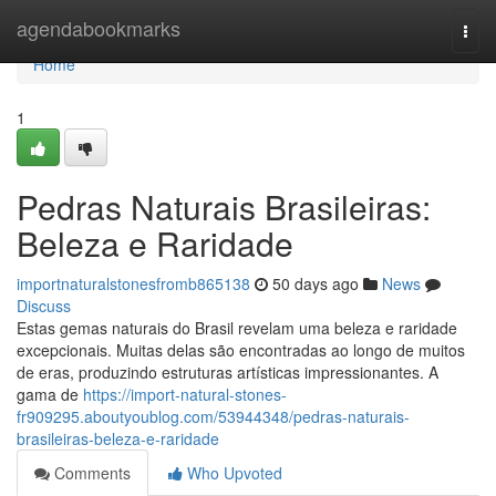
Home
agendabookmarks
Togg
navi
Home
1
Pedras Naturais Brasileiras:
Beleza e Raridade
importnaturalstonesfromb865138
50 days ago
News
Discuss
Estas gemas naturais do Brasil revelam uma beleza e raridade
excepcionais. Muitas delas são encontradas ao longo de muitos
de eras, produzindo estruturas artísticas impressionantes. A
gama de
https://import-natural-stones-
fr909295.aboutyoublog.com/53944348/pedras-naturais-
brasileiras-beleza-e-raridade
Comments
Who Upvoted