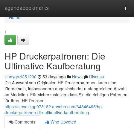
Home
agendabookmarks
Togg
navi
Home
1
HP Druckerpatronen: Die
Ultimative Kaufberatung
vinnyqnzl251200
53 days ago
News
Discuss
Die Auswahl von Originalen HP Druckerpatronen kann eine
Zierde sein, insbesondere angesichts der umfangreichen Anzahl
an Modellen. Für sicherzustellen, dass Sie die richtigen Patronen
für Ihren HP Drucker
https://stevezkgp073182.arwebo.com/64346495/hp-
druckerpatronen-die-ultimative-kaufberatung
Comments
Who Upvoted