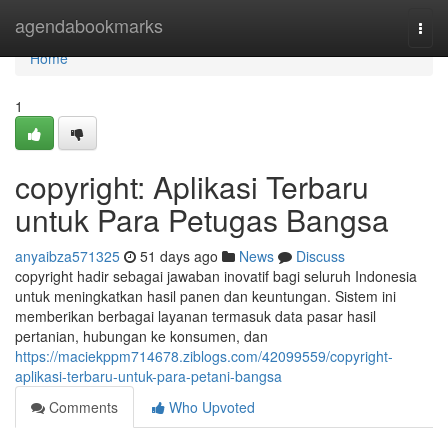
Home
agendabookmarks
Togg
navi
Home
1
copyright: Aplikasi Terbaru
untuk Para Petugas Bangsa
anyaibza571325
51 days ago
News
Discuss
copyright hadir sebagai jawaban inovatif bagi seluruh Indonesia
untuk meningkatkan hasil panen dan keuntungan. Sistem ini
memberikan berbagai layanan termasuk data pasar hasil
pertanian, hubungan ke konsumen, dan
https://maciekppm714678.ziblogs.com/42099559/copyright-
aplikasi-terbaru-untuk-para-petani-bangsa
Comments
Who Upvoted