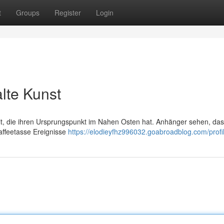
t
Groups
Register
Login
alte Kunst
keit, die ihren Ursprungspunkt im Nahen Osten hat. Anhänger sehen, das
affeetasse Ereignisse
https://elodieyfhz996032.goabroadblog.com/profi