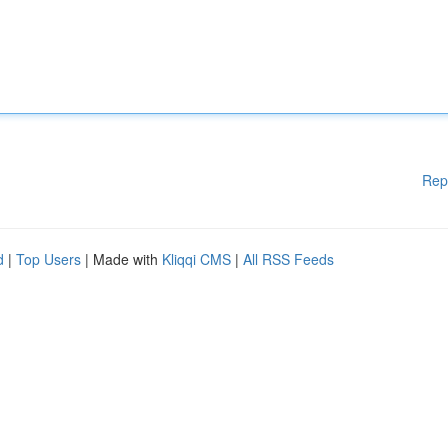
Rep
d
|
Top Users
| Made with
Kliqqi CMS
|
All RSS Feeds