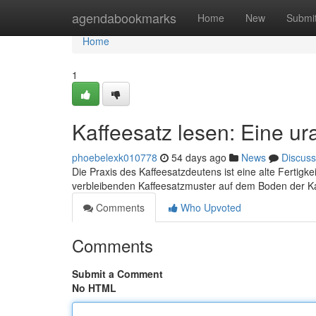
Home
agendabookmarks
Home
New
Submi
Home
1
Kaffeesatz lesen: Eine ur
phoebelexk010778
54 days ago
News
Discuss
Die Praxis des Kaffeesatzdeutens ist eine alte Fertig
verbleibenden Kaffeesatzmuster auf dem Boden der K
Comments
Who Upvoted
Comments
Submit a Comment
No HTML