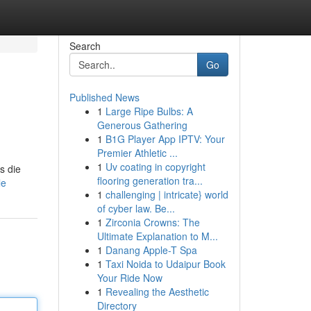
Search
Go
Published News
1
Large Ripe Bulbs: A
Generous Gathering
1
B1G Player App IPTV: Your
Premier Athletic ...
1
Uv coating in copyright
s die
flooring generation tra...
le
1
challenging | intricate} world
of cyber law. Be...
1
Zirconia Crowns: The
Ultimate Explanation to M...
1
Danang Apple-T Spa
1
Taxi Noida to Udaipur Book
Your Ride Now
1
Revealing the Aesthetic
Directory