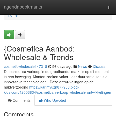
Home
agendabookmarks
Togg
navi
Home
1
{Cosmetica Aanbod:
Wholesale & Trends
cosmeticwholesale147318
56 days ago
News
Discuss
De cosmetica verkoop in de groothandel markt is op dit moment
in een beweging. Klanten zoeken vaker naar duurzame items en
innovatieve technologieën . Deze ontwikkelingen op de
huidverzorging
https://karimyuzn877983.blog-
kids.com/42003834/cosmetica-verkoop-wholesale-ontwikkelingen
Comments
Who Upvoted
Comments