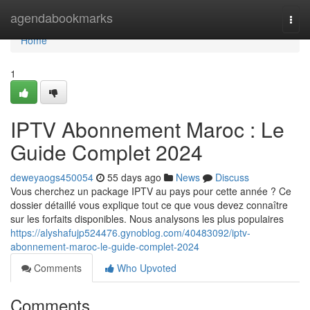
Home
agendabookmarks
Togg
navi
Home
1
IPTV Abonnement Maroc : Le
Guide Complet 2024
deweyaogs450054
55 days ago
News
Discuss
Vous cherchez un package IPTV au pays pour cette année ? Ce
dossier détaillé vous explique tout ce que vous devez connaître
sur les forfaits disponibles. Nous analysons les plus populaires
https://alyshafujp524476.gynoblog.com/40483092/iptv-
abonnement-maroc-le-guide-complet-2024
Comments
Who Upvoted
Comments