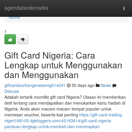
Home
agendabookmarks
Togg
navi
Home
1
Gift Card Nigeria: Cara
Lengkap untuk Menggunakan
dan Menggunakan
giftcardexchangeratesnig614291
55 days ago
News
Discuss
Adakah tertarik memiliki gift card Nigeria? Ulasan ini memberikan
detil tentang cara mendapatkan dan menukarkan kartu hadiah di
Nigeria. Anda akan macam-macam tempat populer untuk
memesan voucher, beserta kiat penting
https://gift-card-trading-
nigeri168105.dgbloggers.com/42183614/gift-card-nigeria-
panduan-lengkap-untuk-membeli-dan-menerapkan