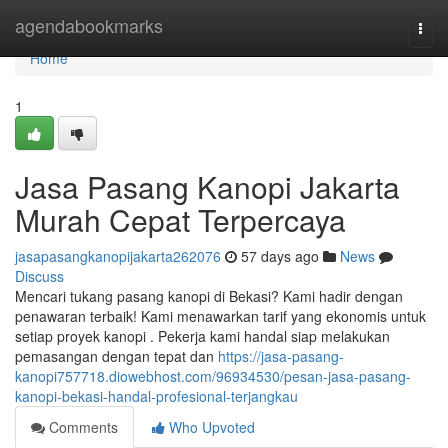
Home
agendabookmarks
Togg
navi
Home
1
Jasa Pasang Kanopi Jakarta
Murah Cepat Terpercaya
jasapasangkanopijakarta262076
57 days ago
News
Discuss
Mencari tukang pasang kanopi di Bekasi? Kami hadir dengan
penawaran terbaik! Kami menawarkan tarif yang ekonomis untuk
setiap proyek kanopi . Pekerja kami handal siap melakukan
pemasangan dengan tepat dan
https://jasa-pasang-
kanopi757718.diowebhost.com/96934530/pesan-jasa-pasang-
kanopi-bekasi-handal-profesional-terjangkau
Comments
Who Upvoted