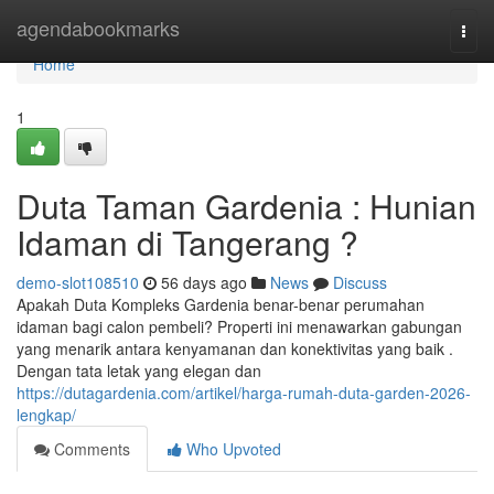
Home
agendabookmarks
Togg
navi
Home
1
Duta Taman Gardenia : Hunian
Idaman di Tangerang ?
demo-slot108510
56 days ago
News
Discuss
Apakah Duta Kompleks Gardenia benar-benar perumahan
idaman bagi calon pembeli? Properti ini menawarkan gabungan
yang menarik antara kenyamanan dan konektivitas yang baik .
Dengan tata letak yang elegan dan
https://dutagardenia.com/artikel/harga-rumah-duta-garden-2026-
lengkap/
Comments
Who Upvoted