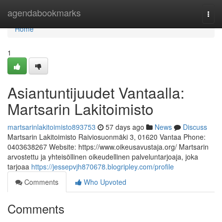
Home
agendabookmarks
Togg
navi
Home
1
Asiantuntijuudet Vantaalla:
Martsarin Lakitoimisto
martsarinlakitoimisto893753
57 days ago
News
Discuss
Martsarin Lakitoimisto Raiviosuonmäki 3, 01620 Vantaa Phone:
0403638267 Website: https://www.oikeusavustaja.org/ Martsarin
arvostettu ja yhteisöllinen oikeudellinen palveluntarjoaja, joka
tarjoaa
https://jessepvjh870678.blogripley.com/profile
Comments
Who Upvoted
Comments