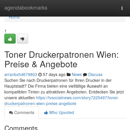
Home
agendabookmarks
Togg
navi
Home
1
Toner Druckerpatronen Wien:
Preise & Angebote
arranbxhd679803
57 days ago
News
Discuss
Suchen Sie nach Druckerpatronen für Ihren Drucker in der
Hauptstadt? Die Firma bieten eine vielfältige Auswahl an
kompatiblen Tinten zu attraktiven Angeboten. Entdecken Sie jetzt
unsere aktuellen
https://tvsocialnews.com/story7225497/toner-
druckerpatronen-wien-preise-angebote
Comments
Who Upvoted
Comments