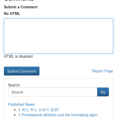
Submit a Comment
No HTML
HTML is disabled
Report Page
Search
Go
Published News
1
최신 주소 뉴토끼 방문!
1
Professional athletics and the increasing signi...