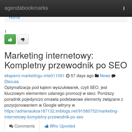
Home
agendabookmarks
Togg
navi
Home
1
Marketing internetowy:
Kompletny przewodnik po SEO
eksperci-marketingu-inte011091
57 days ago
News
Discuss
Optymalizacja pod kątem wyszukiwarek, czyli SEO, jest
kluczowym elementem udanego promocji w sieci. Poniższy
poradnik pojedynczo omawia podstawowe elementy związane z
pozycjonowaniem w Google witryny w
https://adrianaukoa187132.imblogs.net/91580752/marketing-
internetowy-kompletny-przewodnik-po-seo
Comments
Who Upvoted