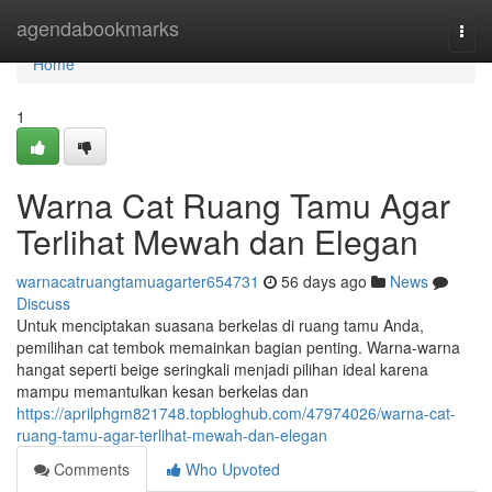
Home
agendabookmarks
Togg
navi
Home
1
Warna Cat Ruang Tamu Agar
Terlihat Mewah dan Elegan
warnacatruangtamuagarter654731
56 days ago
News
Discuss
Untuk menciptakan suasana berkelas di ruang tamu Anda,
pemilihan cat tembok memainkan bagian penting. Warna-warna
hangat seperti beige seringkali menjadi pilihan ideal karena
mampu memantulkan kesan berkelas dan
https://aprilphgm821748.topbloghub.com/47974026/warna-cat-
ruang-tamu-agar-terlihat-mewah-dan-elegan
Comments
Who Upvoted