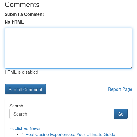
Comments
Submit a Comment
No HTML
HTML is disabled
Report Page
Search
Go
Published News
1
Real Casino Experiences: Your Ultimate Guide