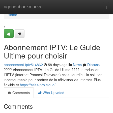
Home
agendabookmarks
Togg
navi
Home
1
Abonnement IPTV: Le Guide
Ultime pour choisir
abonnement-iptv514862
58 days ago
News
Discuss
???? Abonnement IPTV : Le Guide Ultime ???? Introduction
L’IPTV (Internet Protocol Television) est aujourd’hui la solution
incontournable pour profiter de la télévision via Internet. Plus
flexible et
https://atlas-pro.cloud/
Comments
Who Upvoted
Comments