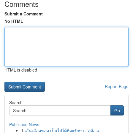
Comments
Submit a Comment
No HTML
HTML is disabled
Report Page
Search
Go
Published News
1
เส้นเลือดขอด เป็นไปได้ที่จะรักษา : คู่มือ แ...