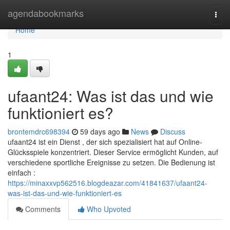
Home
agendabookmarks
Togg
navi
Home
1
ufaant24: Was ist das und wie
funktioniert es?
brontemdrc698394
59 days ago
News
Discuss
ufaant24 ist ein Dienst , der sich spezialisiert hat auf Online-
Glücksspiele konzentriert. Dieser Service ermöglicht Kunden, auf
verschiedene sportliche Ereignisse zu setzen. Die Bedienung ist
einfach :
https://minaxxvp562516.blogdeazar.com/41841637/ufaant24-
was-ist-das-und-wie-funktioniert-es
Comments
Who Upvoted