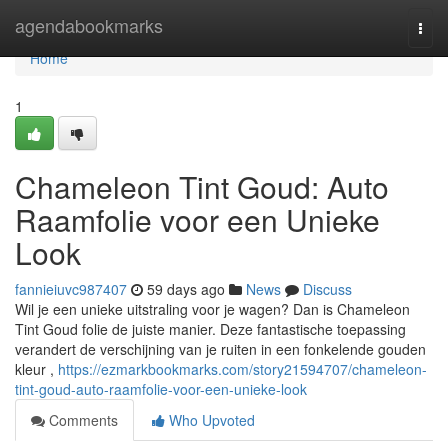
Home
agendabookmarks
Togg
navi
Home
1
Chameleon Tint Goud: Auto
Raamfolie voor een Unieke
Look
fannieiuvc987407
59 days ago
News
Discuss
Wil je een unieke uitstraling voor je wagen? Dan is Chameleon
Tint Goud folie de juiste manier. Deze fantastische toepassing
verandert de verschijning van je ruiten in een fonkelende gouden
kleur ,
https://ezmarkbookmarks.com/story21594707/chameleon-
tint-goud-auto-raamfolie-voor-een-unieke-look
Comments
Who Upvoted