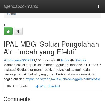
Home
agendabookmarks
Togg
navi
Home
1
IPAL MBG: Solusi Pengolahan
Air Limbah yang Efektif
siobhanauur300721
59 days ago
News
Discuss
Mencari solusi ampuh untuk menanggulangi masalah air limbah ?
Instalasi Biodigester menghadirkan teknologi canggih dalam
penanganan air limbah yang , memberikan dampak maksimal
bagi alam dan
https://harleyaddj549178.theobloggers.com/profile
Comments
Who Upvoted
Comments