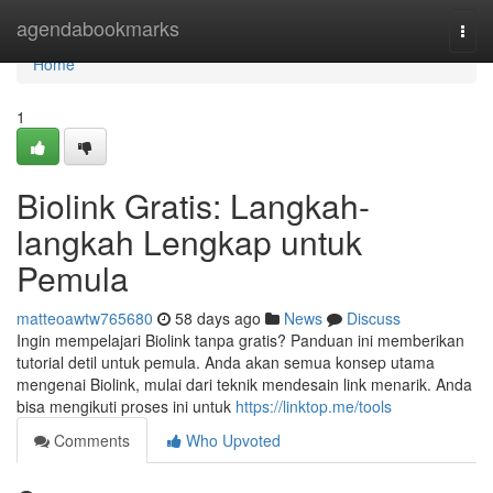
Home
agendabookmarks
Togg
navi
Home
1
Biolink Gratis: Langkah-
langkah Lengkap untuk
Pemula
matteoawtw765680
58 days ago
News
Discuss
Ingin mempelajari Biolink tanpa gratis? Panduan ini memberikan
tutorial detil untuk pemula. Anda akan semua konsep utama
mengenai Biolink, mulai dari teknik mendesain link menarik. Anda
bisa mengikuti proses ini untuk
https://linktop.me/tools
Comments
Who Upvoted