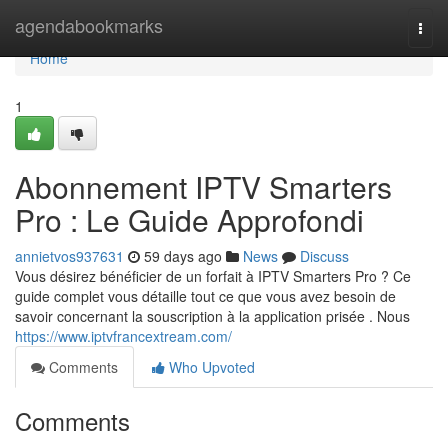
Home
agendabookmarks
Togg
navi
Home
1
Abonnement IPTV Smarters
Pro : Le Guide Approfondi
annietvos937631
59 days ago
News
Discuss
Vous désirez bénéficier de un forfait à IPTV Smarters Pro ? Ce
guide complet vous détaille tout ce que vous avez besoin de
savoir concernant la souscription à la application prisée . Nous
https://www.iptvfrancextream.com/
Comments
Who Upvoted
Comments