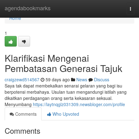
Home
agendabookmarks
Togg
navi
Home
1
Klarifikasi Mengenai
Pembatasan Generasi Tajuk
craigzewd514567
59 days ago
News
Discuss
Saya tak dapat membekalkan senarai gelaran yang bagi isu
berpotensi merbahaya. Usulan tuan mengandungi istilah yang
dikaitkan perdagangan orang serta kekasaran seksual.
Menyumbang
https://laytnqglz031309.newsbloger.com/profile
Comments
Who Upvoted
Comments