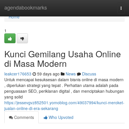
Home
agendabookmarks
Togg
navi
Home
1
Kunci Gemilang Usaha Online
di Masa Modern
leakcer176653
59 days ago
News
Discuss
Untuk mencapai kesuksesan dalam bisnis online di masa modern
, diperlukan strategi yang tepat . Perhatian utama adalah pada
penguasaan SEO, periklanan digital , dan menciptakan hubungan
yang solid
https://jessevgvz852501.yomoblog.com/49037994/kunci-meroket-
jualan-online-di-era-sekarang
Comments
Who Upvoted