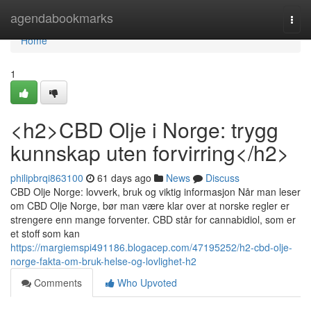
Home
agendabookmarks
Togg
navi
Home
1
<h2>CBD Olje i Norge: trygg
kunnskap uten forvirring</h2>
philipbrqi863100
61 days ago
News
Discuss
CBD Olje Norge: lovverk, bruk og viktig informasjon Når man leser
om CBD Olje Norge, bør man være klar over at norske regler er
strengere enn mange forventer. CBD står for cannabidiol, som er
et stoff som kan
https://margiemspi491186.blogacep.com/47195252/h2-cbd-olje-
norge-fakta-om-bruk-helse-og-lovlighet-h2
Comments
Who Upvoted