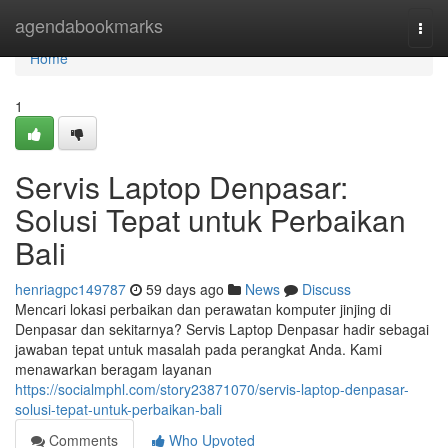
Home
agendabookmarks
Togg
navi
Home
1
Servis Laptop Denpasar:
Solusi Tepat untuk Perbaikan
Bali
henriagpc149787
59 days ago
News
Discuss
Mencari lokasi perbaikan dan perawatan komputer jinjing di
Denpasar dan sekitarnya? Servis Laptop Denpasar hadir sebagai
jawaban tepat untuk masalah pada perangkat Anda. Kami
menawarkan beragam layanan
https://socialmphl.com/story23871070/servis-laptop-denpasar-
solusi-tepat-untuk-perbaikan-bali
Comments
Who Upvoted