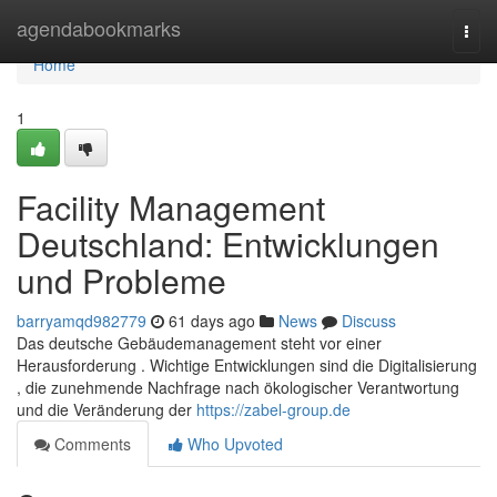
Home
agendabookmarks
Togg
navi
Home
1
Facility Management
Deutschland: Entwicklungen
und Probleme
barryamqd982779
61 days ago
News
Discuss
Das deutsche Gebäudemanagement steht vor einer
Herausforderung . Wichtige Entwicklungen sind die Digitalisierung
, die zunehmende Nachfrage nach ökologischer Verantwortung
und die Veränderung der
https://zabel-group.de
Comments
Who Upvoted