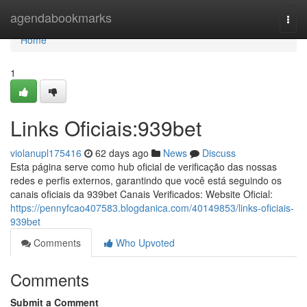
Home
agendabookmarks
Togg
navi
Home
1
Links Oficiais:939bet
violanupl175416
62 days ago
News
Discuss
Esta página serve como hub oficial de verificação das nossas
redes e perfis externos, garantindo que você está seguindo os
canais oficiais da 939bet Canais Verificados: Website Oficial:
https://pennyfcao407583.blogdanica.com/40149853/links-oficiais-
939bet
Comments
Who Upvoted
Comments
Submit a Comment