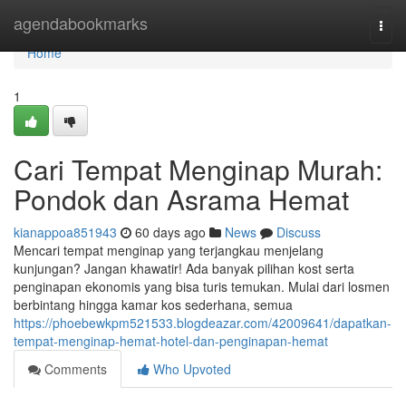
Home
agendabookmarks
Togg
navi
Home
1
Cari Tempat Menginap Murah:
Pondok dan Asrama Hemat
kianappoa851943
60 days ago
News
Discuss
Mencari tempat menginap yang terjangkau menjelang
kunjungan? Jangan khawatir! Ada banyak pilihan kost serta
penginapan ekonomis yang bisa turis temukan. Mulai dari losmen
berbintang hingga kamar kos sederhana, semua
https://phoebewkpm521533.blogdeazar.com/42009641/dapatkan-
tempat-menginap-hemat-hotel-dan-penginapan-hemat
Comments
Who Upvoted