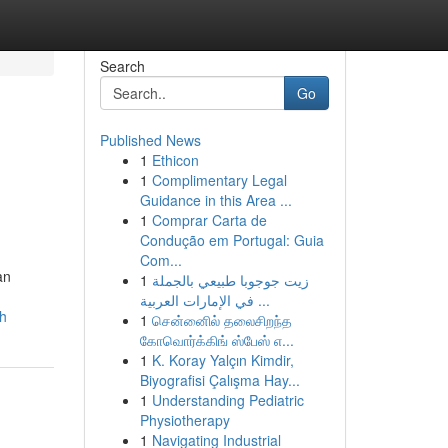
Search
Go
Published News
1
Ethicon
1
Complimentary Legal
Guidance in this Area ...
1
Comprar Carta de
Condução em Portugal: Guia
Com...
an
1
زيت جوجوبا طبيعي بالجملة
في الإمارات العربية ...
h
1
சென்னைில் தலைசிறந்த
கோவொர்க்கிங் ஸ்பேஸ் எ...
1
K. Koray Yalçın Kimdir,
Biyografisi Çalışma Hay...
1
Understanding Pediatric
Physiotherapy
1
Navigating Industrial