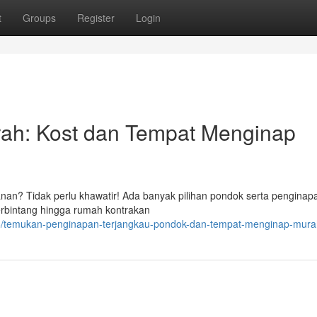
t
Groups
Register
Login
ah: Kost dan Tempat Menginap
nan? Tidak perlu khawatir! Ada banyak pilihan pondok serta penginap
berbintang hingga rumah kontrakan
16/temukan-penginapan-terjangkau-pondok-dan-tempat-menginap-mura