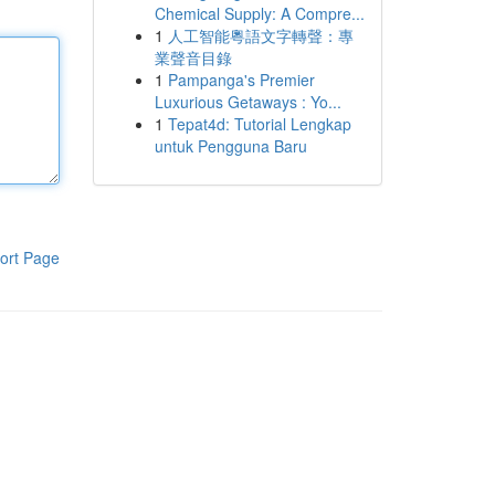
Chemical Supply: A Compre...
1
人工智能粵語文字轉聲：專
業聲音目錄
1
Pampanga's Premier
Luxurious Getaways : Yo...
1
Tepat4d: Tutorial Lengkap
untuk Pengguna Baru
ort Page