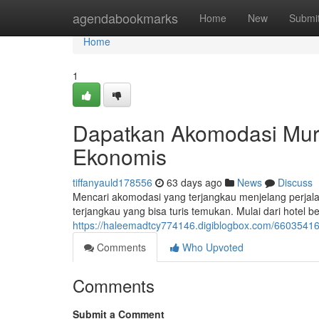
Home
agendabookmarks
Home
New
Submi
Home
1
Dapatkan Akomodasi Mur
Ekonomis
tiffanyauld178556
63 days ago
News
Discuss
Mencari akomodasi yang terjangkau menjelang perjala
terjangkau yang bisa turis temukan. Mulai dari hotel 
https://haleemadtcy774146.digiblogbox.com/660354
Comments
Who Upvoted
Comments
Submit a Comment