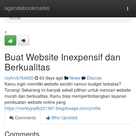
Home
agendabookmarks
Togg
navi
Home
1
Buat Website Inexpensif dan
Berkualitas
royhrck764920
63 days ago
News
Discuss
Kamu ingin memiliki website sendiri namun budget terbatas?
Tenang! Sekarang ini banyak sekali pilihan untuk mencari website
murah dan berkualitas. Kamu bisa mempertimbangkan layanan
pembuatan website online yang
https://marleyyqdb321397.blogdosaga.com/profile
Comments
Who Upvoted
Comments