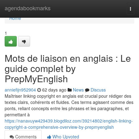
Home
agendabookmarks
Togg
navi
Home
1
Mots de liaison en anglais : Le
guide complet by
PrepMyEnglish
anniefijn952904
62 days ago
News
Discuss
Maîtriser linking copyright en anglais est crucial pour rédiger des
textes clairs, cohérents et fluides. Ces terms agissent comme des
ponts, reliant concepts entre les phrases et les paragraphes, et
permettant à
https://nanavuyw429439.blogdiloz.com/39214802/english-linking-
copyright-a-comprehensive-overview-by-prepmyenglish
Comments
Who Upvoted