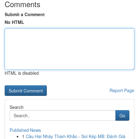
Comments
Submit a Comment
No HTML
HTML is disabled
Report Page
Search
Go
Published News
1
Cầu Hai Nháy Tham Khảo - Soi Kép MB: Đánh Giá