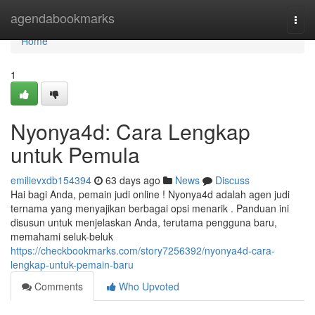
Home
agendabookmarks
Togg
navi
Home
1
Nyonya4d: Cara Lengkap
untuk Pemula
emilievxdb154394
63 days ago
News
Discuss
Hai bagi Anda, pemain judi online ! Nyonya4d adalah agen judi
ternama yang menyajikan berbagai opsi menarik . Panduan ini
disusun untuk menjelaskan Anda, terutama pengguna baru,
memahami seluk-beluk
https://checkbookmarks.com/story7256392/nyonya4d-cara-
lengkap-untuk-pemain-baru
Comments
Who Upvoted