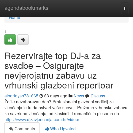
Home
agendabookmarks
Togg
navi
Home
1
Rezervirajte top DJ-a za
svadbe – Osigurajte
nevjerojatnu zabavu uz
vrhunski glazbeni repertoar
albertdysb781665
63 days ago
News
Discuss
Želite nezaboravan dan? Profesionalni glazbeni voditelj za
vjenčanja je tu da ostvari vaše snove . Pružamo vrhunsku zabavu
za savršeno vjenčanje, od klasičnih i romantičnih pjesama do
https://www.djzavjencanja.com.hr/video/
Comments
Who Upvoted