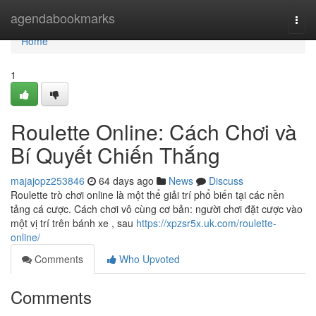
Home
agendabookmarks
Togg
navi
Home
1
Roulette Online: Cách Chơi và
Bí Quyết Chiến Thắng
majajopz253846
64 days ago
News
Discuss
Roulette trò chơi online là một thể giải trí phổ biến tại các nền
tảng cá cược. Cách chơi vô cùng cơ bản: người chơi đặt cược vào
một vị trí trên bánh xe , sau
https://xpzsr5x.uk.com/roulette-
online/
Comments
Who Upvoted
Comments