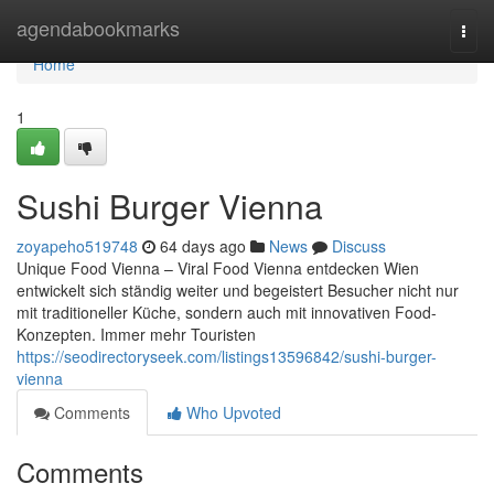
Home
agendabookmarks
Togg
navi
Home
1
Sushi Burger Vienna
zoyapeho519748
64 days ago
News
Discuss
Unique Food Vienna – Viral Food Vienna entdecken Wien
entwickelt sich ständig weiter und begeistert Besucher nicht nur
mit traditioneller Küche, sondern auch mit innovativen Food-
Konzepten. Immer mehr Touristen
https://seodirectoryseek.com/listings13596842/sushi-burger-
vienna
Comments
Who Upvoted
Comments