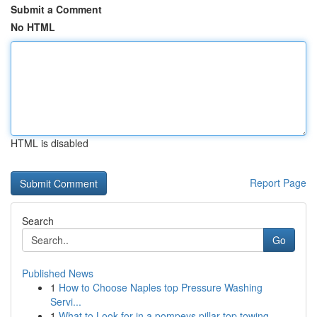
Submit a Comment
No HTML
HTML is disabled
Report Page
Search
Go
Published News
1
How to Choose Naples top Pressure Washing
Servi...
1
What to Look for in a pompeys pillar top towing...