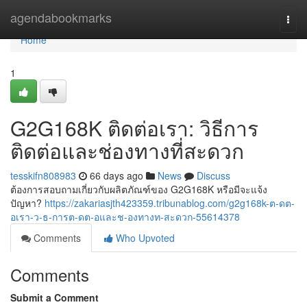
Home
agendabookmarks
Togg
navi
Home
1
G2G168K ติดต่อเรา: วิธีการ
ติดต่อและช่องทางที่สะดวก
tesskifn808983
66 days ago
News
Discuss
ต้องการสอบถามเกี่ยวกับผลิตภัณฑ์ของ G2G168K หรือมีจะแจ้ง
ปัญหา?
https://zakariasjth423359.tribunablog.com/g2g168k-ต-ดต-
อเรา-ว-ธ-การต-ดต-อและช-องทางท-สะดวก-55614378
Comments
Who Upvoted
Comments
Submit a Comment