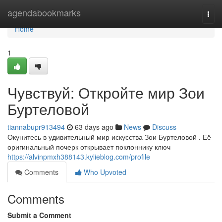
Home
agendabookmarks
Togg
navi
Home
1
Чувствуй: Откройте мир Зои
Буртеловой
tiannabupr913494
63 days ago
News
Discuss
Окунитесь в удивительный мир искусства Зои Буртеловой . Её
оригинальный почерк открывает поклоннику ключ
https://alvinpmxh388143.kylieblog.com/profile
Comments
Who Upvoted
Comments
Submit a Comment