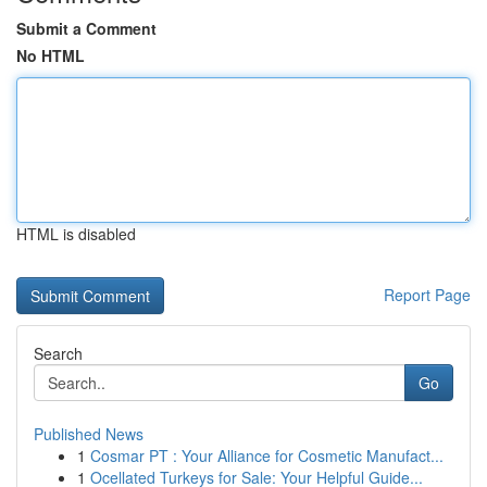
Submit a Comment
No HTML
HTML is disabled
Report Page
Search
Go
Published News
1
Cosmar PT : Your Alliance for Cosmetic Manufact...
1
Ocellated Turkeys for Sale: Your Helpful Guide...