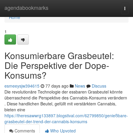
Home
agendabookmarks
Togg
navi
Home
1
Konsumierbare Grasbeutel:
Die Perspektive der Dope-
Konsums?
esmeeysjw394615
77 days ago
News
Discuss
Die revolutionäre Technologie der essbaren Grasbeutel könnte
überraschend die Perspektive des Cannabis-Konsums verändern
. Diese handlichen Beutel, gefüllt mit verstärktem Cannabis,
bieten eine
https://theresawwrg133897.blogstival.com/62799850/genießbare-
grasbeutel-der-trend-der-cannabis-konsums
Comments
Who Upvoted