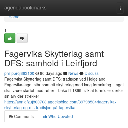
Home
agendabookmarks
Togg
navi
Home
1
Fagervika Skytterlag samt
DFS: samhold i Leirfjord
philipbrqi863100
80 days ago
News
Discuss
Fagervika Skytterlag samt DFS: tradisjon ved Helgeland
Fagervika-laget står som ett skytterlag med lang forankring. Laget
skal være startet med røtter tilbake til 1899, slik at formidler derfor
sin arv der strekker
https://anniefzuj800768.ageeksblog.com/39798564/fagervika-
skytterlag-og-dfs-tradisjon-på-fagervika
Comments
Who Upvoted