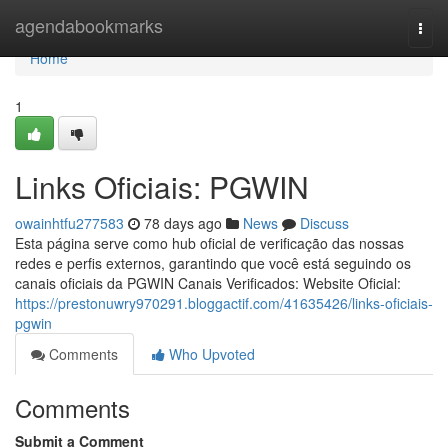
Home
agendabookmarks
Togg
navi
Home
1
Links Oficiais: PGWIN
owainhtfu277583
78 days ago
News
Discuss
Esta página serve como hub oficial de verificação das nossas
redes e perfis externos, garantindo que você está seguindo os
canais oficiais da PGWIN Canais Verificados: Website Oficial:
https://prestonuwry970291.bloggactif.com/41635426/links-oficiais-
pgwin
Comments
Who Upvoted
Comments
Submit a Comment