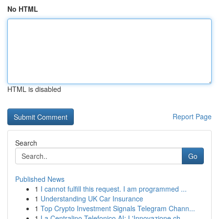
No HTML
HTML is disabled
Report Page
Search
Go
Published News
1
I cannot fulfill this request. I am programmed ...
1
Understanding UK Car Insurance
1
Top Crypto Investment Signals Telegram Chann...
1
La Centralino Telefonico AI: L'Innovazione ch...