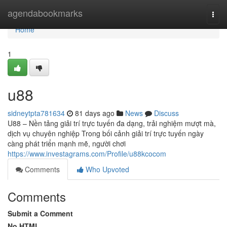
Home
agendabookmarks
Togg
navi
Home
1
u88
sidneytpta781634
81 days ago
News
Discuss
U88 – Nền tảng giải trí trực tuyến đa dạng, trải nghiệm mượt mà,
dịch vụ chuyên nghiệp Trong bối cảnh giải trí trực tuyến ngày
càng phát triển mạnh mẽ, người chơi
https://www.investagrams.com/Profile/u88kcocom
Comments
Who Upvoted
Comments
Submit a Comment
No HTML