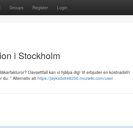
t
Groups
Register
Login
ion i Stockholm
karfakturor? Oavsettfall kan vi hjälpa dig! Vi erbjuder en kostnadsfri
 du: * Alternativ att
https://jaykxdx848250.muzwiki.com/user