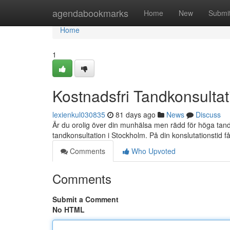
Home
agendabookmarks
Home
New
Submi
Home
1
Kostnadsfri Tandkonsultat
lexienkul030835
81 days ago
News
Discuss
Är du orolig över din munhälsa men rädd för höga tandlä
tandkonsultation i Stockholm. På din konslutationstid får
Comments
Who Upvoted
Comments
Submit a Comment
No HTML