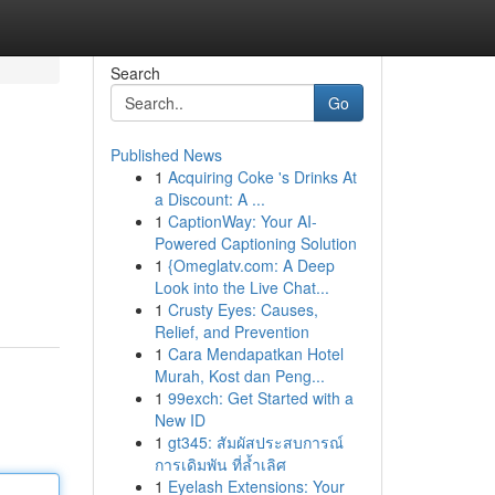
Search
Go
Published News
1
Acquiring Coke 's Drinks At
a Discount: A ...
1
CaptionWay: Your AI-
Powered Captioning Solution
1
{Omeglatv.com: A Deep
Look into the Live Chat...
1
Crusty Eyes: Causes,
Relief, and Prevention
1
Cara Mendapatkan Hotel
Murah, Kost dan Peng...
1
99exch: Get Started with a
New ID
1
gt345: สัมผัสประสบการณ์
การเดิมพัน ที่ล้ำเลิศ
1
Eyelash Extensions: Your