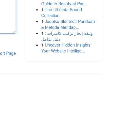
Guide to Beauty at Par...
1
The Ultimate Sound
Collection
1
Judolku Slot Slot: Panduan
& Metode Mendap...
1
وثيقة إنجاز تركيب كاميرات :
دليل شامل
1
Uncover Hidden Insights:
Your Website Intellige...
ort Page