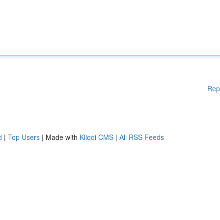
Rep
d
|
Top Users
| Made with
Kliqqi CMS
|
All RSS Feeds