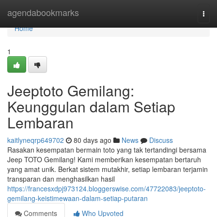
Home
agendabookmarks
Togg
navi
Home
1
Jeeptoto Gemilang:
Keunggulan dalam Setiap
Lembaran
kaitlyneqrp649702
80 days ago
News
Discuss
Rasakan kesempatan bermain toto yang tak tertandingi bersama
Jeep TOTO Gemilang! Kami memberikan kesempatan bertaruh
yang amat unik. Berkat sistem mutakhir, setiap lembaran terjamin
transparan dan menghasilkan hasil
https://francesxdpj973124.bloggerswise.com/47722083/jeeptoto-
gemilang-keistimewaan-dalam-setiap-putaran
Comments
Who Upvoted