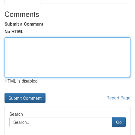
Comments
Submit a Comment
No HTML
HTML is disabled
Report Page
Search
Go